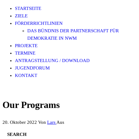
Zum
DEMOKRATIE LEBEN! IN NORDWESTMECKLENBURG
STARTSEITE
Inhalt
ZIELE
springen
FÖRDERRICHTLINIEN
DAS BÜNDNIS DER PARTNERSCHAFT FÜR
DEMOKRATIE IN NWM
PROJEKTE
TERMINE
ANTRAGSTELLUNG / DOWNLOAD
JUGENDFORUM
KONTAKT
Our Programs
20. Oktober 2022
Von
Lars
Aus
SEARCH