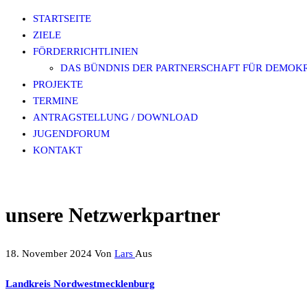
Zum
DEMOKRATIE LEBEN! IN NORDWESTMECKLENBURG
STARTSEITE
Inhalt
ZIELE
springen
FÖRDERRICHTLINIEN
DAS BÜNDNIS DER PARTNERSCHAFT FÜR DEMOKR
PROJEKTE
TERMINE
ANTRAGSTELLUNG / DOWNLOAD
JUGENDFORUM
KONTAKT
unsere Netzwerkpartner
18. November 2024
Von
Lars
Aus
Landkreis Nordwestmecklenburg